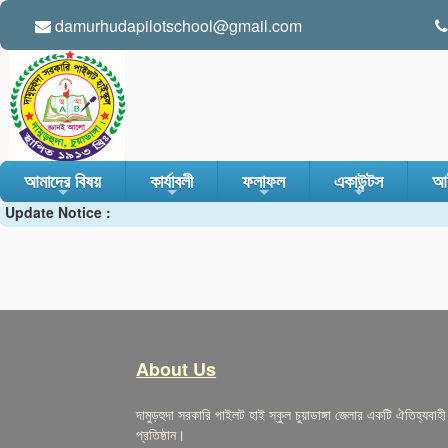
damurhudapilotschool@gmail.com
আমাদের বিষয়
কার্যাবলী
ফলাফল
একাউন্টস
আই
Update Notice :
+
+
+
+
About Us
দামুড়হুদা সরকারি পাইলট হাই স্কুল চুয়াডাঙ্গা জেলার একটি ঐতিহ্যবাহী 
প্রতিষ্ঠান।