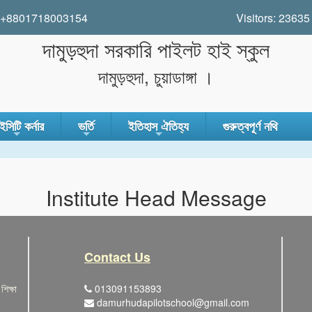
+8801718003154
Visitors:
23635
দামুড়হুদা সরকারি পাইলট হাই স্কুল
দামুড়হুদা, চুয়াডাঙ্গা ।
সিটি কর্নার
ভর্তি
ইতিহাস ঐতিহ্য
গুরুত্বপূর্ণ নথি
গা
+
+
+
Institute Head Message
Contact Us
শিক্ষা
013091153893
damurhudapilotschool@gmail.com