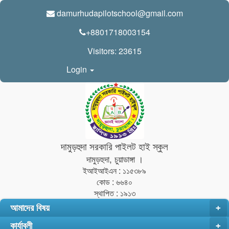
damurhudapilotschool@gmail.com
+8801718003154
Visitors:
23615
Login
দামুড়হুদা সরকারি পাইলট হাই স্কুল
দামুড়হুদা, চুয়াডাঙ্গা ।
ইআইআইএন : ১১৫৩৮৯
কোড : ৬৬৪০
স্থাপিত : ১৯১৩
আমাদের বিষয়
+
কার্যাবলী
+